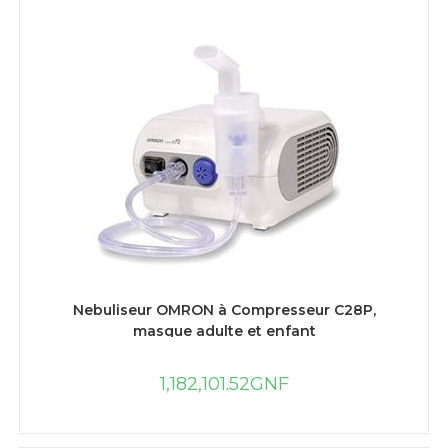
AJOUTER AU PANIER
Nebuliseur OMRON à Compresseur C28P,
masque adulte et enfant
1,182,101.52
GNF