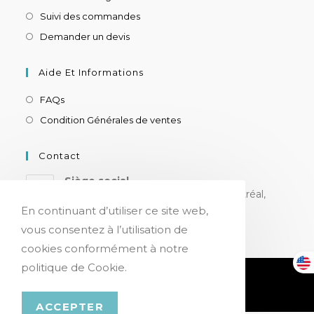
Suivi des commandes
Demander un devis
Aide Et Informations
FAQs
Condition Générales de ventes
Contact
Siège social
8180 ch. Devonshire, suite 205, Montréal,
H4P 2K3, CANADA
En continuant d’utiliser ce site web,
vous consentez à l’utilisation de
cookies conformément à notre
politique de Cookie.
Confidentialité & Cookies
© Copyright 2026 - Netsen Medical
ACCEPTER