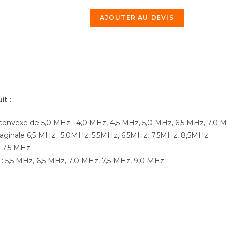
AJOUTER AU DEVIS
it :
onvexe de 5,0 MHz : 4,0 MHz, 4,5 MHz, 5,0 MHz, 6,5 MHz, 7,0 
aginale 6,5 MHz : 5,0MHz, 5,5MHz, 6,5MHz, 7,5MHz, 8,5MHz
e 7,5 MHz
 : 5,5 MHz, 6,5 MHz, 7,0 MHz, 7,5 MHz, 9,0 MHz