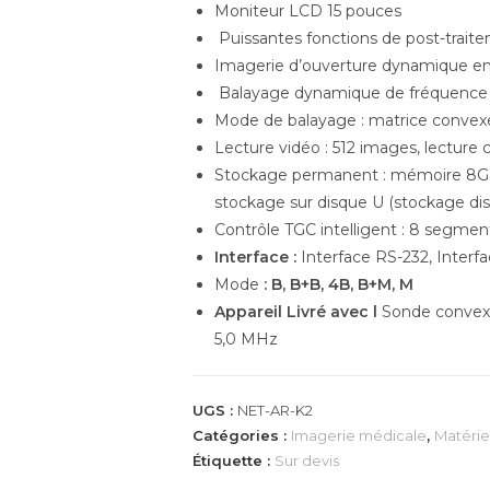
Moniteur LCD 15 pouces
Puissantes fonctions de post-trait
Imagerie d’ouverture dynamique e
Balayage dynamique de fréquenc
Mode de balayage : matrice convexe
Lecture vidéo : 512 images, lecture
Stockage permanent : mémoire 8G i
stockage sur disque U (stockage dis
Contrôle TGC intelligent : 8 segmen
Interface :
Interface RS-232, Interf
Mode
:
B, B+B, 4B, B+M, M
Appareil Livré avec l
Sonde convexe
5,0 MHz
UGS :
NET-AR-K2
Catégories :
Imagerie médicale
,
Matérie
Étiquette :
Sur devis