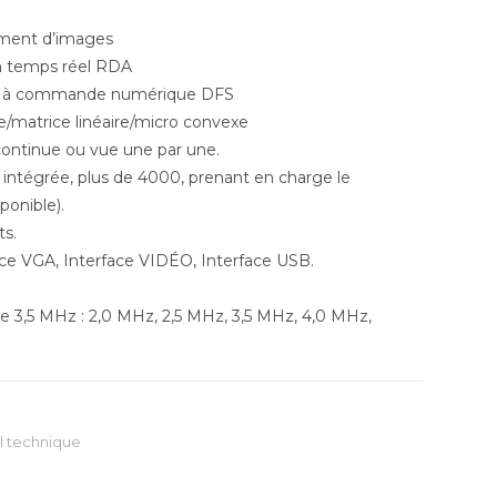
ement d’images
n temps réel RDA
e à commande numérique DFS
/matrice linéaire/micro convexe
 continue ou vue une par une.
ntégrée, plus de 4000, prenant en charge le
ponible).
ts.
ace VGA, Interface VIDÉO, Interface USB.
 3,5 MHz : 2,0 MHz, 2,5 MHz, 3,5 MHz, 4,0 MHz,
l technique