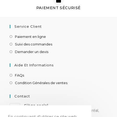
PAIEMENT SÉCURISÉ
Service Client
Paiement en ligne
Suivi des commandes
Demander un devis
Aide Et Informations
FAQs
Condition Générales de ventes
Contact
Siège social
8180 ch. Devonshire, suite 205, Montréal,
H4P 2K3, CANADA
En continuant d’utiliser ce site web,