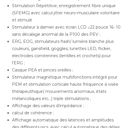
Stimulation Répétitive, enregistrement fibre unique
(SFEMG) avec calcul jitter neuro-musculaire volontaire
et stimulé
Stimulateur à damier avec écran LCD ≥22 pouce 16- 10
sans décalage anormal de la P100 des PEV ;
ERG, EOG, stimulateurs flash/ lumière blanche plus
couleurs, gansfield, goggles, lunettes LED, flicker,
electrodes cornéennes (lentilles et crochets) pour
l’ERG ;
Casque PEA et pinces oreilles ;
Stimulateur magnétique multifonctions intégré pour
PEM et stimulation corticale haute fréquence à visée
thérapeuthique( mouvements anormaux, états
mélancoliques etc…) triple stimulations ;
Affichage des valeurs d’impédance ;
calcul de cohérence ;
Affichage automatique des latences et amplitudes
des différents pics, avec calcul automatique des délais