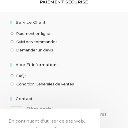
PAIEMENT SÉCURISÉ
Service Client
Paiement en ligne
Suivi des commandes
Demander un devis
Aide Et Informations
FAQs
Condition Générales de ventes
Contact
Siège social
8180 ch. Devonshire, suite 205, Montréal,
H4P 2K3, CANADA
En continuant d’utiliser ce site web,