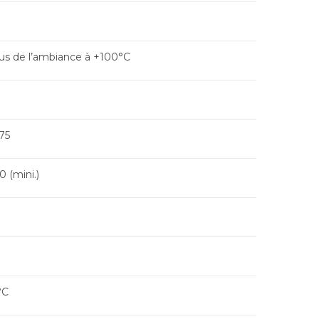
us de l’ambiance à +100°C
75
0 (mini.)
°C