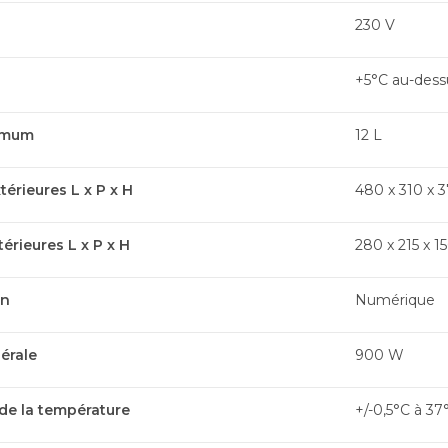
230 V
+5°C au-dess
imum
12 L
érieures L x P x H
480 x 310 x 3
érieures L x P x H
280 x 215 x 15
an
Numérique
érale
900 W
e la température
+/-0,5°C à 37