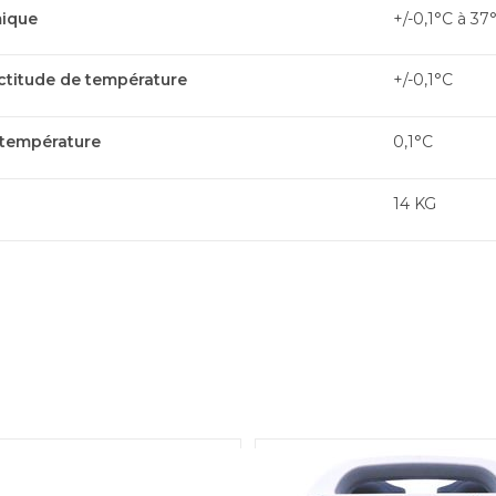
mique
+/-0,1°C à 37
ctitude de température
+/-0,1°C
 température
0,1°C
14 KG