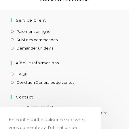
Service Client
Paiement en ligne
Suivi des commandes
Demander un devis
Aide Et Informations
FAQs
Condition Générales de ventes
Contact
Siège social
8180 ch. Devonshire, suite 205, Montréal,
H4P 2K3, CANADA
En continuant d’utiliser ce site web,
vous consentez à l’utilisation de