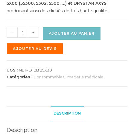
5X00 (5
5300, 5302, 5500, …)
et DRYSTAR AXYS
,
produisant ainsi des clichés de très haute qualité.
-
+
AJOUTER AU PANIER
AJOUTER AU DEVIS
UGS :
NET- DT2B 25X30
Catégories :
Consommables
,
Imagerie médicale
DESCRIPTION
Description