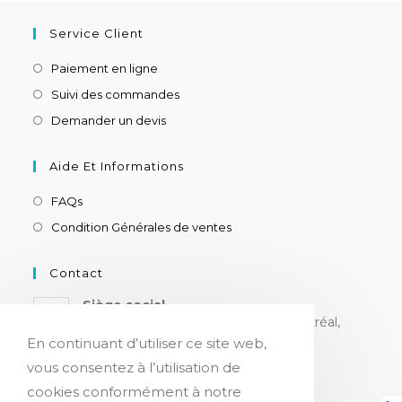
Service Client
Paiement en ligne
Suivi des commandes
Demander un devis
Aide Et Informations
FAQs
Condition Générales de ventes
Contact
Siège social
8180 ch. Devonshire, suite 205, Montréal,
H4P 2K3, CANADA
En continuant d’utiliser ce site web,
vous consentez à l’utilisation de
cookies conformément à notre