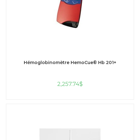
AJOUTER AU PANIER
Hémoglobinomètre HemoCue® Hb 201+
2,257.74
$