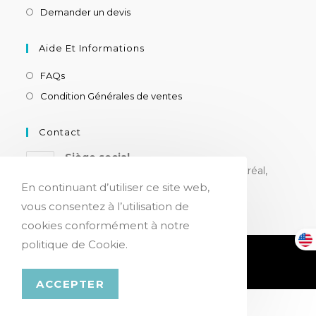
Demander un devis
Aide Et Informations
FAQs
Condition Générales de ventes
Contact
Siège social
8180 ch. Devonshire, suite 205, Montréal,
H4P 2K3, CANADA
En continuant d’utiliser ce site web,
vous consentez à l’utilisation de
cookies conformément à notre
politique de Cookie.
Confidentialité & Cookies
© Copyright 2026 - Netsen Medical
ACCEPTER