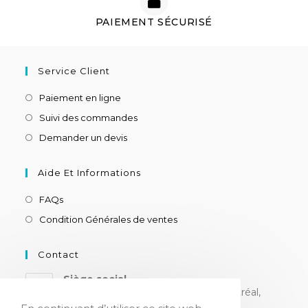
PAIEMENT SÉCURISÉ
Service Client
Paiement en ligne
Suivi des commandes
Demander un devis
Aide Et Informations
FAQs
Condition Générales de ventes
Contact
Siège social
8180 ch. Devonshire, suite 205, Montréal,
H4P 2K3, CANADA