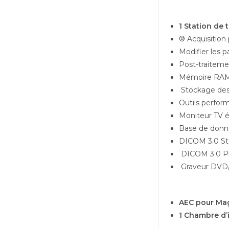
1 Station de 
® Acquisition
Modifier les 
Post-traiteme
Mémoire RAM
Stockage des
Outils perfor
Moniteur TV éc
Base de donné
DICOM 3.0 St
DICOM 3.0 Pr
Graveur DVD
AEC pour Ma
1 Chambre d’