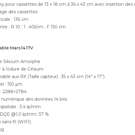
ky pour cassettes de 13 x 18 cm à 36 x 43 cm avec insertion des
age des cassettes
icale : 136 cm
lante : R 10 : 1 ; 40l/cm ; F 150 cm
able Mars1417V
e Silicium Amorphe
ur à Iodure de Césium
sible aux RX (Taille capteur) : 35 x 43 cm (14” x 17”)
xel : 150 μm
 : 2288×2784
 numérique des données 14 bits
spatiale : 3.4 lp/mm
 DQE @1,0 lp/mm: 37 %
sans fil (WIFI)
 kg