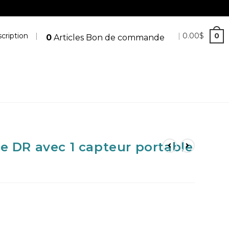
cription
|
|
0.00
$
0
0
Articles
Bon de commande
e DR avec 1 capteur portable