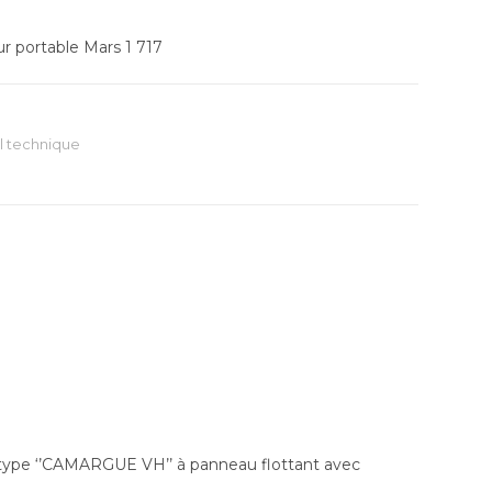
r portable Mars 1 717
l technique
type ‘’CAMARGUE VH’’ à panneau flottant avec