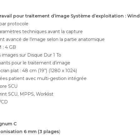
travail pour traitement d’image Système d’exploitation : Wi
 par protocole
paramètres techniques avant la capture
nt avancé de l’image selon la partie anatomique
 : 4 GB
 images sur Disque Dur 1 To
mants pour le traitement d’image
ran plat : 48 cm (19’’) (1280 x 1024)
es patient avec multi-gestion intégrée
ore SCU
int SCU, MPPS, Worklist
/CD
gnum C
ionisation 6 mm (3 plages
)