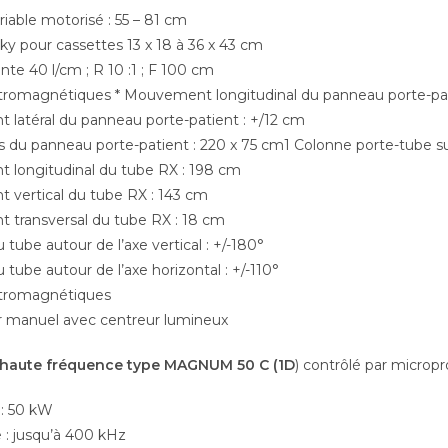
iable motorisé : 55 – 81 cm
ky pour cassettes 13 x 18 à 36 x 43 cm
lante 40 l/cm ; R 10 :1 ; F 100 cm
ctromagnétiques * Mouvement longitudinal du panneau porte-pat
latéral du panneau porte-patient : +/12 cm
 du panneau porte-patient : 220 x 75 cm1 Colonne porte-tube sur
longitudinal du tube RX : 198 cm
vertical du tube RX : 143 cm
transversal du tube RX : 18 cm
 tube autour de l’axe vertical : +/-180°
 tube autour de l’axe horizontal : +/-110°
ctromagnétiques
r manuel avec centreur lumineux
 haute fréquence type MAGNUM 50 C (1D
) contrôlé par microp
: 50 kW
: jusqu’à 400 kHz