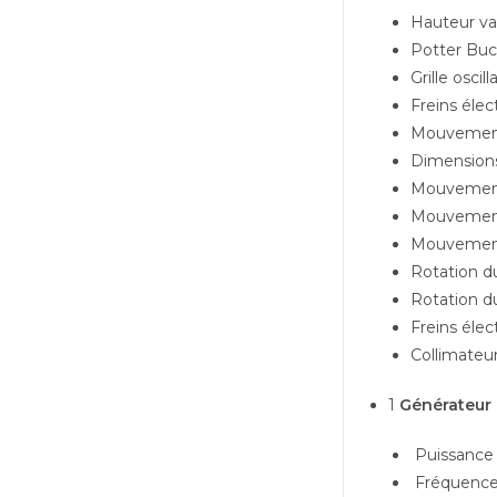
Hauteur var
Potter Buc
Grille oscil
Freins éle
Mouvement 
Dimensions
Mouvement 
Mouvement 
Mouvement 
Rotation du
Rotation du
Freins éle
Collimateu
1
Générateur
Puissance 
Fréquence 