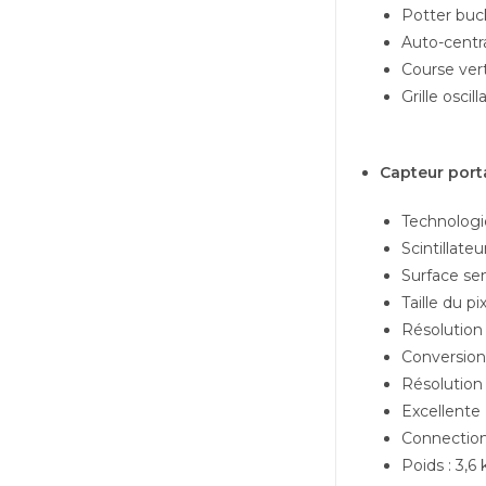
Potter buc
Auto-centr
Course vert
Grille oscil
Capteur port
Technologi
Scintillate
Surface sen
Taille du pi
Résolution
Conversion
Résolution 
Excellente
Connection 
Poids : 3,6