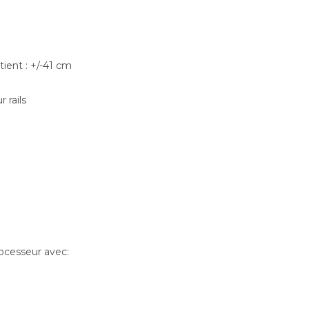
ient : +/-41 cm
 rails
rocesseur avec: