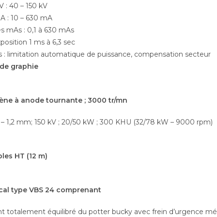
 : 40 – 150 kV
 : 10 – 630 mA
 mAs : 0,1 à 630 mAs
osition 1 ms à 6,3 sec
s : limitation automatique de puissance, compensation secteur
 de graphie
gène à anode tournante ; 3000 tr/mn
 – 1,2 mm; 150 kV ; 20/50 kW ; 300 KHU (32/78 kW – 9000 rpm)
bles HT (12 m)
tical type VBS 24 comprenant
totalement équilibré du potter bucky avec frein d’urgence m