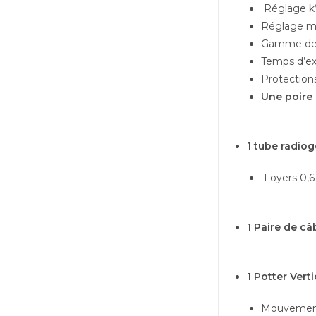
Réglage kV
Réglage mA
Gamme des
Temps d’exp
Protection
Une poire
1 tube radio
Foyers 0,6
1 Paire de câ
1 Potter Ver
Mouvement 