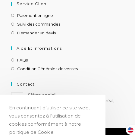
Service Client
Paiement en ligne
Suivi des commandes
Demander un devis
Aide Et Informations
FAQs
Condition Générales de ventes
Contact
Siège social
8180 ch. Devonshire, suite 205, Montréal,
H4P 2K3, CANADA
En continuant d’utiliser ce site web,
vous consentez à l’utilisation de
cookies conformément à notre
politique de Cookie.
Confidentialité & Cookies