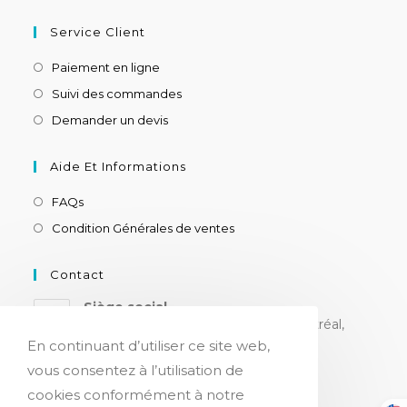
Service Client
Paiement en ligne
Suivi des commandes
Demander un devis
Aide Et Informations
FAQs
Condition Générales de ventes
Contact
Siège social
8180 ch. Devonshire, suite 205, Montréal,
H4P 2K3, CANADA
En continuant d’utiliser ce site web,
vous consentez à l’utilisation de
cookies conformément à notre