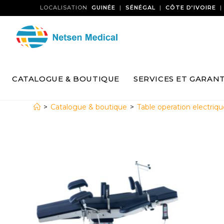
LOCALISATION
GUINÉE
|
SÉNÉGAL
|
CÔTE D’IVOIRE
CATALOGUE & BOUTIQUE
SERVICES ET GARANT
>
Catalogue & boutique
>
Table operation electriq