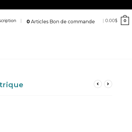
cription
|
|
0.00
$
0
0
Articles
Bon de commande
trique