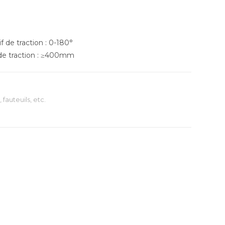
f de traction : 0-180°
 de traction : ≥400mm
, fauteuils, etc.